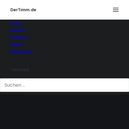
DerTimm.de
HOME
BÜCHER
KONTAKT
ABOUT
IMPRESSUM
SUCHEN
INDIANA JOHNS