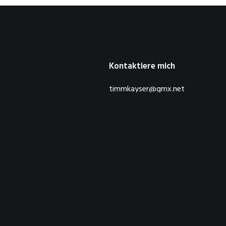
Kontaktiere mich
timmkayser@gmx.net
© 2026 DerTimm.de. Alle Rechte vorbehalten.