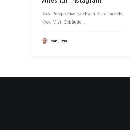
Alles für Instagram
Klick. Perspektive wechseln. Klick. Lächeln.
Klick. Mist. Gebäude…
von Timm
Kontaktiere mich
timmkayser@gmx.net