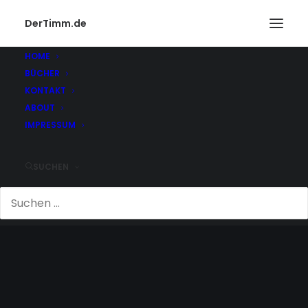
DerTimm.de
HOME
BÜCHER
KONTAKT
ABOUT
IMPRESSUM
SUCHEN
KLIMATISIERT