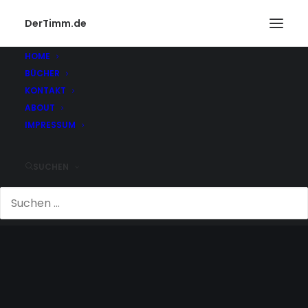
DerTimm.de
HOME
BÜCHER
KONTAKT
ABOUT
IMPRESSUM
SUCHEN
MANN