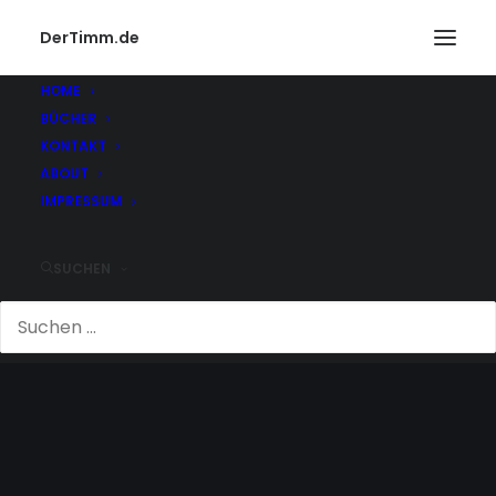
DerTimm.de
HOME
BÜCHER
KONTAKT
ABOUT
IMPRESSUM
SUCHEN
MIGRATIONSHINTERGRU