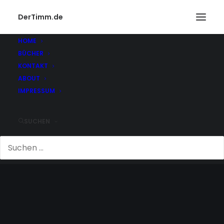
DerTimm.de
HOME
BÜCHER
KONTAKT
ABOUT
IMPRESSUM
SUCHEN
MINE