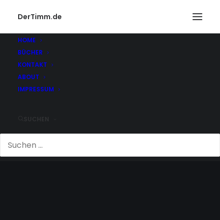
DerTimm.de
HOME
BÜCHER
KONTAKT
ABOUT
IMPRESSUM
SUCHEN
SCHLITTSCHUHBAHN