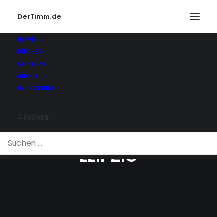
DerTimm.de
HOME
BÜCHER
KONTAKT
ABOUT
IMPRESSUM
SUCHEN
THOMASKIRCHE IN
LEIPZIG