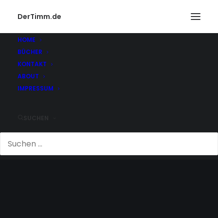
DerTimm.de
HOME
BÜCHER
KONTAKT
ABOUT
IMPRESSUM
SUCHEN
VOLKER BECK