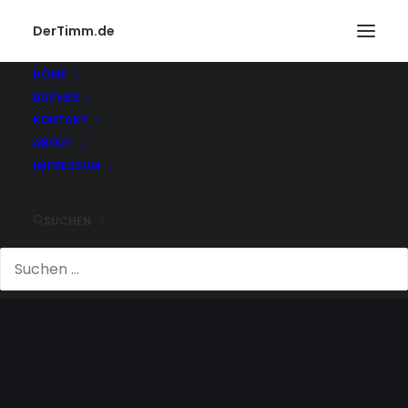
DerTimm.de
HOME
BÜCHER
KONTAKT
ABOUT
IMPRESSUM
SUCHEN
VORWÜRFE