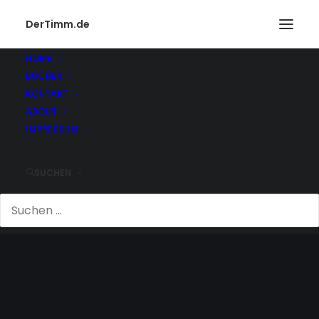
DerTimm.de
HOME
BÜCHER
KONTAKT
ABOUT
IMPRESSUM
SUCHEN
VW PASSAT