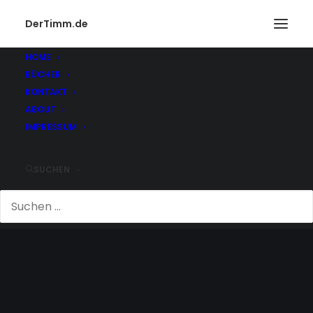
DerTimm.de
HOME
BÜCHER
KONTAKT
ABOUT
IMPRESSUM
SUCHEN
WOLKENKRATZER