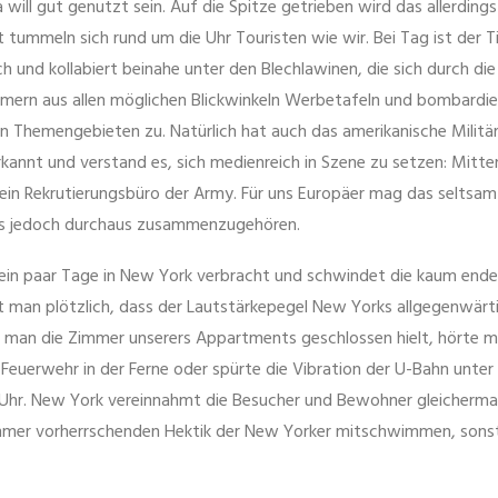
 will gut genutzt sein. Auf die Spitze getrieben wird das allerding
 tummeln sich rund um die Uhr Touristen wie wir. Bei Tag ist der 
h und kollabiert beinahe unter den Blechlawinen, die sich durch di
mmern aus allen möglichen Blickwinkeln Werbetafeln und bombardi
n Themengebieten zu. Natürlich hat auch das amerikanische Militär
annt und verstand es, sich medienreich in Szene zu setzen: Mitt
 ein Rekrutierungsbüro der Army. Für uns Europäer mag das seltsam 
es jedoch durchaus zusammenzugehören.
 ein paar Tage in New York verbracht und schwindet die kaum ende
nt man plötzlich, dass der Lautstärkepegel New Yorks allgegenwärti
nn man die Zimmer unserers Appartments geschlossen hielt, hörte 
r Feuerwehr in der Ferne oder spürte die Vibration der U-Bahn unte
 Uhr. New York vereinnahmt die Besucher und Bewohner gleicherma
immer vorherrschenden Hektik der New Yorker mitschwimmen, sons