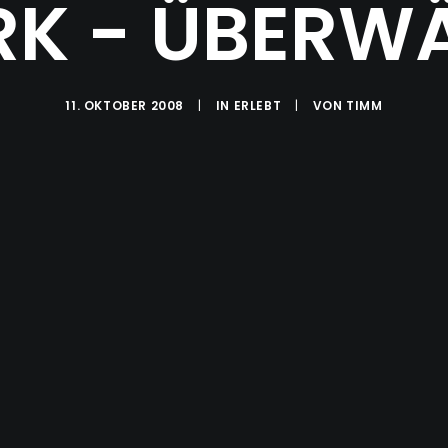
K - ÜBERW
11. OKTOBER 2008
|
IN
ERLEBT
|
VON
TIMM