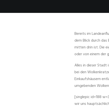
Bereits im Landeanfl
dem Blick durch das 
mitten drin ist. Die
oder von einem der 
Alles in dieser Stad
bei den Wolkenkratze
Einkaufshäusern entl
umgebenden Wolkenk
[singlepic id=188 w=
wir uns hauptsächlic