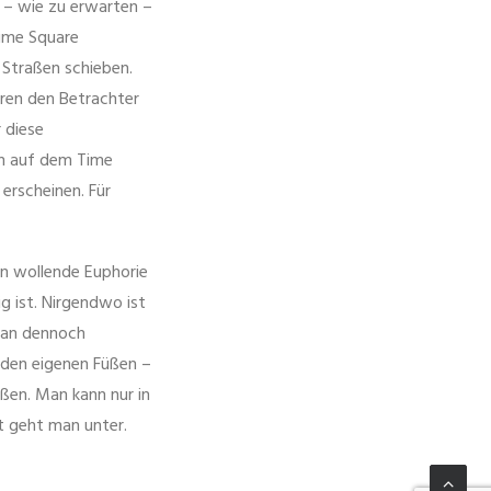
s – wie zu erwarten –
Time Square
e Straßen schieben.
eren den Betrachter
 diese
en auf dem Time
erscheinen. Für
n wollende Euphorie
g ist. Nirgendwo ist
man dennoch
r den eigenen Füßen –
ßen. Man kann nur in
t geht man unter.