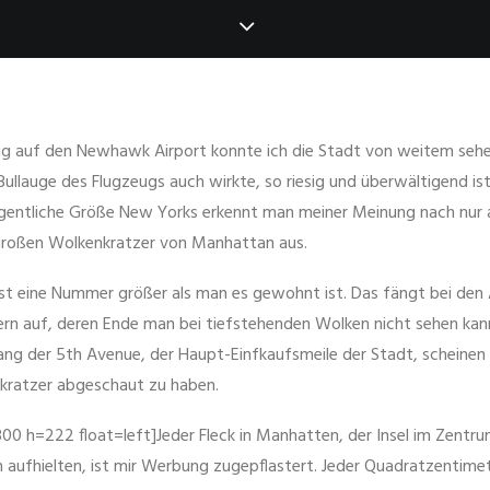
ug auf den Newhawk Airport konnte ich die Stadt von weitem sehen,
Bullauge des Flugzeugs auch wirkte, so riesig und überwältigend is
 eigentliche Größe New Yorks erkennt man meiner Meinung nach nur
großen Wolkenkratzer von Manhattan aus.
t ist eine Nummer größer als man es gewohnt ist. Das fängt bei den
rn auf, deren Ende man bei tiefstehenden Wolken nicht sehen kan
ang der 5th Avenue, der Haupt-Einfkaufsmeile der Stadt, scheinen 
ratzer abgeschaut zu haben.
300 h=222 float=left]Jeder Fleck in Manhatten, der Insel im Zentr
h aufhielten, ist mir Werbung zugepflastert. Jeder Quadratzentime