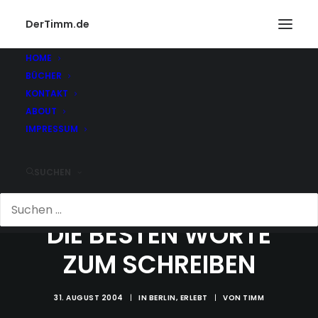
DerTimm.de
HOME
BÜCHER
KONTAKT
ABOUT
IMPRESSUM
SUCHEN
DIE BESTEN WORTE
ZUM SCHREIBEN
31. AUGUST 2004
|
IN
BERLIN
,
ERLEBT
|
VON
TIMM