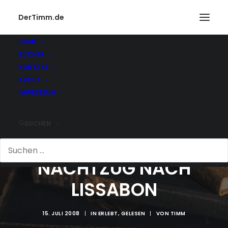
DerTimm.de
HOME
BÜCHER
KONTAKT
ABOUT
IMPRESSUM
SUCHEN
NACHTZUG NACH
LISSABON
15. JULI 2008
|
IN
ERLEBT
,
GELESEN
|
VON
TIMM