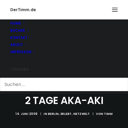
DerTimm.de
HOME
BÜCHER
KONTAKT
ABOUT
IMPRESSUM
SUCHEN
2 TAGE AKA-AKI
14. JUNI 2009
|
IN
BERLIN
,
ERLEBT
,
NETZWELT
|
VON
TIMM