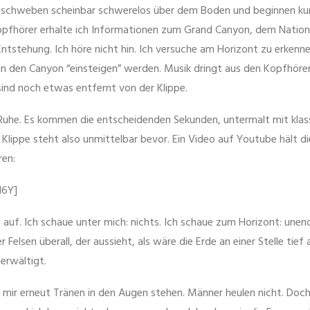
ir schweben scheinbar schwerelos über dem Boden und beginnen ku
Kopfhörer erhalte ich Informationen zum Grand Canyon, dem Nation
ntstehung. Ich höre nicht hin. Ich versuche am Horizont zu erkenne
in den Canyon “einsteigen” werden. Musik dringt aus den Kopfhörern
 sind noch etwas entfernt von der Klippe.
 Ruhe. Es kommen die entscheidenden Sekunden, untermalt mit klas
 Klippe steht also unmittelbar bevor. Ein Video auf Youtube hält d
ren:
d6Y]
 auf. Ich schaue unter mich: nichts. Ich schaue zum Horizont: unend
er Felsen überall, der aussieht, als wäre die Erde an einer Stelle tief 
erwältigt.
s mir erneut Tränen in den Augen stehen. Männer heulen nicht. Do