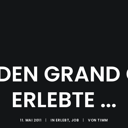
 DEN GRAN
ERLEBTE ...
11. MAI 2011
|
IN
ERLEBT
,
JOB
|
VON
TIMM