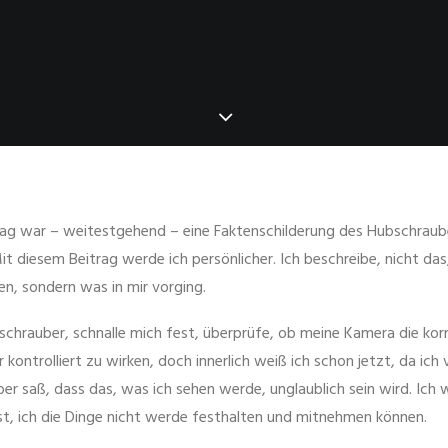
rag war – weitestgehend – eine Faktenschilderung des Hubschraub
t diesem Beitrag werde ich persönlicher. Ich beschreibe, nicht das
en, sondern was in mir vorging.
bschrauber, schnalle mich fest, überprüfe, ob meine Kamera die kor
r kontrolliert zu wirken, doch innerlich weiß ich schon jetzt, da ich 
er saß, dass das, was ich sehen werde, unglaublich sein wird. Ich 
t, ich die Dinge nicht werde festhalten und mitnehmen können.