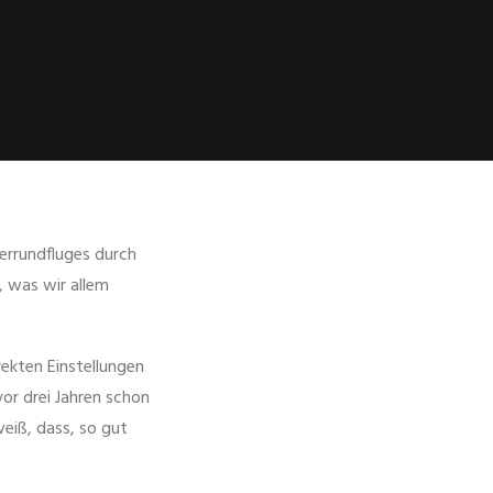
errundfluges durch
, was wir allem
rekten Einstellungen
vor drei Jahren schon
weiß, dass, so gut