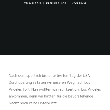
20. MAI 2011
|
IN
ERLEBT
,
JOB
|
VON
TIMM
Nach dem sportlich bisher aktivsten Tag der USA-
Durchquerung setzten wir unseren Weg nach Los
Angeles fort. Nun wollten wir rechtzeitig in Los Angeles
ankommen, denn wir hatten für die bevorstehende
Nacht noch keine Unterkunft.