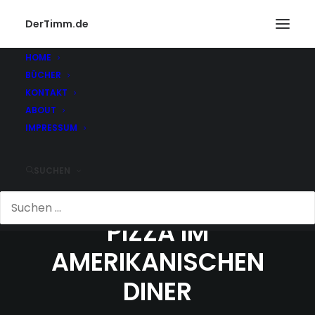
DerTimm.de
HOME
BÜCHER
KONTAKT
ABOUT
IMPRESSUM
SUCHEN
DIE WAGENRAD-
PIZZA IM
AMERIKANISCHEN
DINER