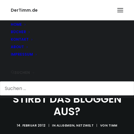
DerTimm.de
HOME
BÜCHER
KONTAKT
ABOUT
IMPRESSUM
SUCHEN
STIRBT DAS BLOGGEN
AUS?
14. FEBRUAR 2012
|
IN
ALLGEMEIN
,
NETZWELT
|
VON
TIMM