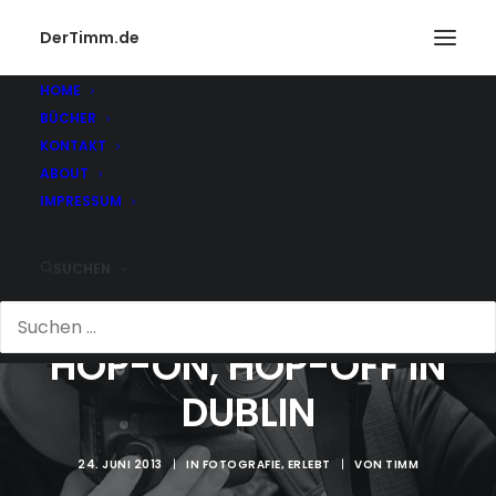
DerTimm.de
HOME
BÜCHER
KONTAKT
ABOUT
IMPRESSUM
SUCHEN
HOP-ON, HOP-OFF IN
DUBLIN
24. JUNI 2013
|
IN
FOTOGRAFIE
,
ERLEBT
|
VON
TIMM