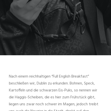
Nach einem reichhaltigen “Full English Breakfast”
beschließen wir, Dublin zu erkunden. Bohnen, Speck,
Kartoffeln und die schwarzen Eis-Puks, so nennen wir
die Haggis-Scheiben, die es hier zum Frühstück gibt,
liegen uns zwar noch schwer im Magen, jedoch treibt