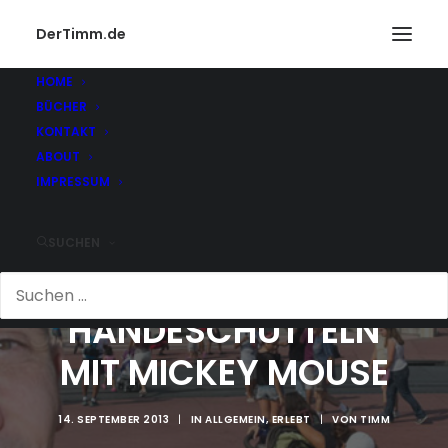
DerTimm.de
HOME
BÜCHER
KONTAKT
ABOUT
IMPRESSUM
SUCHEN
HÄNDESCHÜTTELN
MIT MICKEY MOUSE
14. SEPTEMBER 2013
|
IN
ALLGEMEIN
,
ERLEBT
|
VON
TIMM