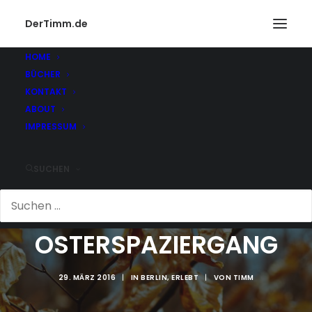
DerTimm.de
HOME
BÜCHER
KONTAKT
ABOUT
IMPRESSUM
SUCHEN
OSTERSPAZIERGANG
29. MÄRZ 2016
|
IN
BERLIN
,
ERLEBT
|
VON
TIMM