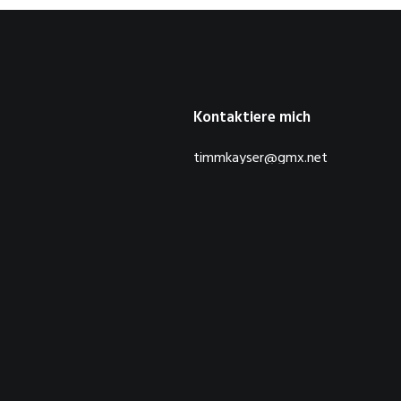
Kontaktiere mich
timmkayser@gmx.net
© 2026 DerTimm.de. Alle Rechte vorbehalten.