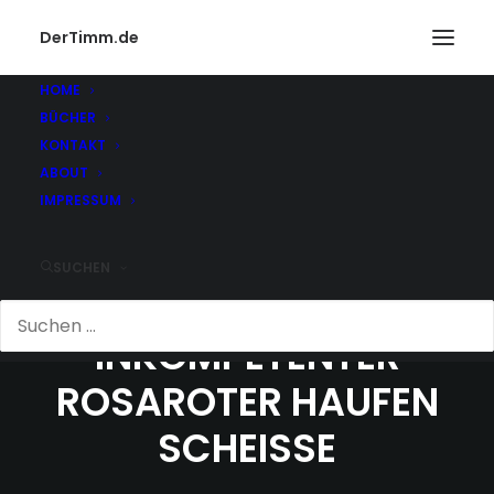
DerTimm.de
HOME
BÜCHER
KONTAKT
ABOUT
IMPRESSUM
SUCHEN
TELEKOM - EIN
INKOMPETENTER
ROSAROTER HAUFEN
SCHEISSE