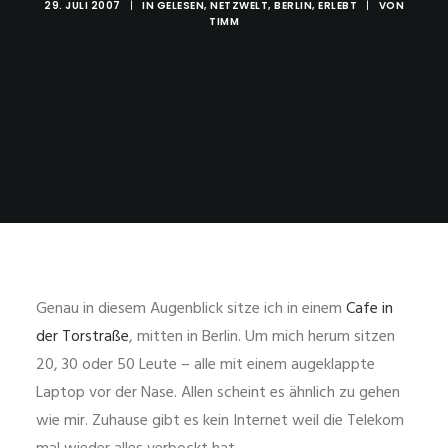
29. JULI 2007
|
IN
GELESEN
,
NETZWELT
,
BERLIN
,
ERLEBT
|
VON
TIMM
Genau in diesem Augenblick sitze ich in einem
Cafe in
der Torstraße
, mitten in Berlin. Um mich herum sitzen
20, 30 oder 50 Leute – alle mit einem augeklappte
Laptop vor der Nase. Allen scheint es ähnlich zu gehen
wie mir. Zuhause gibt es kein Internet weil die Telekom