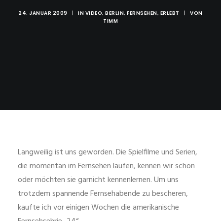
24. JANUAR 2009
|
IN
VIDEO
,
BERLIN
,
FERNSEHEN
,
ERLEBT
|
VON
TIMM
Langweilig ist uns geworden. Die Spielfilme und Serien,
die momentan im Fernsehen laufen, kennen wir schon
oder möchten sie garnicht kennenlernen. Um uns
trotzdem spannende Fernsehabende zu bescheren,
kaufte ich vor einigen Wochen die amerikanische