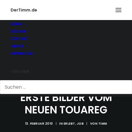
DerTimm.de
HOME
BÜCHER
KONTAKT
ABOUT
IMPRESSUM
SUCHEN
ERSTE BILDER VOM
NEUEN TOUAREG
13. FEBRUAR 2010
|
IN
ERLEBT
,
JOB
|
VON
TIMM