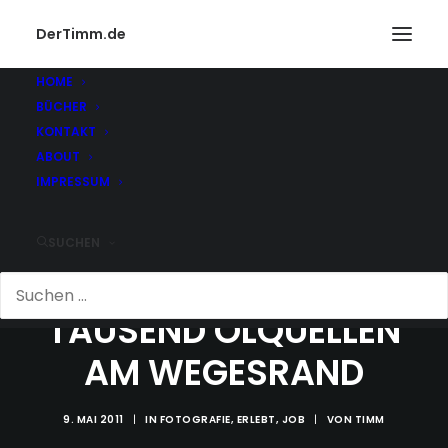
DerTimm.de
HOME
BÜCHER
KONTAKT
ABOUT
IMPRESSUM
SUCHEN
TAUSEND ÖLQUELLEN
AM WEGESRAND
9. MAI 2011
|
IN
FOTOGRAFIE
,
ERLEBT
,
JOB
|
VON
TIMM