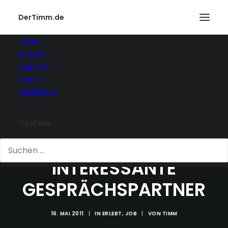
DerTimm.de
HOME
BÜCHER
KONTAKT
ABOUT
IMPRESSUM
SUCHEN
INTERESSANTE
GESPRÄCHSPARTNER
16. MAI 2011
|
IN
ERLEBT
,
JOB
|
VON
TIMM