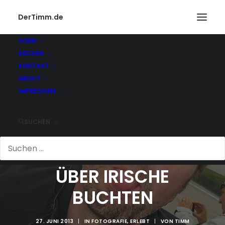
DerTimm.de
HOME
BÜCHER
KONTAKT
ABOUT
IMPRESSUM
SUCHEN
PANORAMABLICK
ÜBER IRISCHE
BUCHTEN
27. JUNI 2013
|
IN
FOTOGRAFIE
,
ERLEBT
|
VON
TIMM