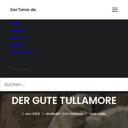
DerTimm.de
HOME
BÜCHER
KONTAKT
ABOUT
IMPRESSUM
SUCHEN
DER GUTE TULLAMORE
1. JULI 2013
|
IN
ERLEBT
,
FOTOGRAFIE
|
VON
TIMM