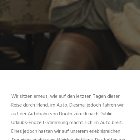
Wir sitzen erneut, wie auf den letzten Tagen dieser
Reise durch Irland, im Auto. Diesmal jedoch fahren wir
auf der Autobahn von Doolin zurück nach Dublin.
Urlaubs-Endzeit-Stimmung macht sich im Auto breit.
Eines jedoch hatten wir auf unserem erlebnisreichen