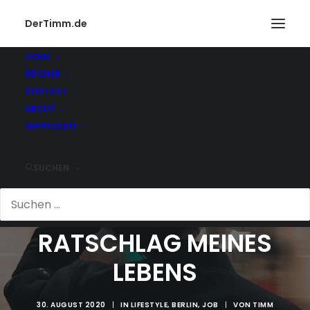
DerTimm.de
HOME
BÜCHER
KONTAKT
ABOUT
IMPRESSUM
SUCHEN
DER BESTE
RATSCHLAG MEINES
LEBENS
30. AUGUST 2020
|
IN
LIFESTYLE
,
BERLIN
,
JOB
|
VON
TIMM