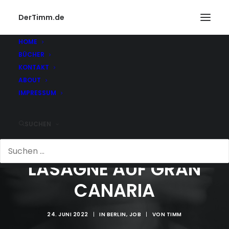
DerTimm.de
HOME
BÜCHER
KONTAKT
ABOUT
IMPRESSUM
SUCHEN
LASAGNE AUF GRAN
CANARIA
24. JUNI 2022
|
IN
BERLIN
,
JOB
|
VON
TIMM