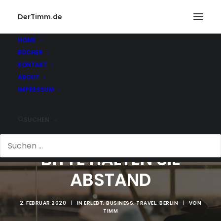
DerTimm.de
HOME
BÜCHER
KONTAKT
ABOUT
IMPRESSUM
SUCHEN
BITTE HALTEN SIE
ABSTAND
2. FEBRUAR 2020
|
IN
ERLEBT
,
BUSINESS
,
TRAVEL
,
BERLIN
|
VON
TIMM