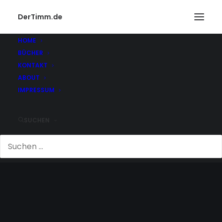
DerTimm.de
HOME
BÜCHER
KONTAKT
ABOUT
IMPRESSUM
SUCHEN
SONNENUNTERGANG