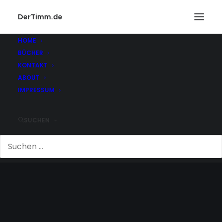
DerTimm.de
HOME
BÜCHER
KONTAKT
ABOUT
IMPRESSUM
SUCHEN
BIER