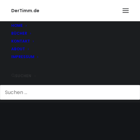
DerTimm.de
HOME
BÜCHER
KONTAKT
ABOUT
IMPRESSUM
SUCHEN
FAHREN