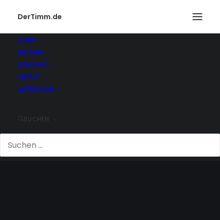
DerTimm.de
HOME
BÜCHER
KONTAKT
ABOUT
IMPRESSUM
SUCHEN
ROT